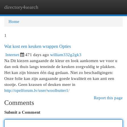
directory4search
Togg
navi
Home
1
Wat kost een keuken wrappen Opties
Internet
471 days ago
william332g2gk3
Na Dit kiezen aangaande de kleur en look aankomen we voor u
dan ook thuis langs teneinde de keuken zorgvuldig te plakken.
Het kan zijn binnen één dag gedaan. Niet zo beschadigingen:
Onze folie kan zijn aangaande goede kwaliteit en kan anti een
stootje. Geen krassen of deuken meer in
http://opelforum.lv/user/woolbutter1/
Report this page
Comments
Submit a Comment