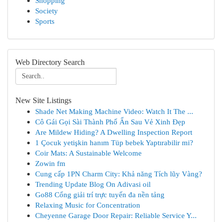
Shopping
Society
Sports
Web Directory Search
New Site Listings
Shade Net Making Machine Video: Watch It The ...
Cô Gái Gọi Sài Thành Phố Ẩn Sau Vẻ Xinh Đẹp
Are Mildew Hiding? A Dwelling Inspection Report
1 Çocuk yetişkin hanım Tüp bebek Yaptırabilir mi?
Coir Mats: A Sustainable Welcome
Zowin fm
Cung cấp 1PN Charm City: Khả năng Tích lũy Vàng?
Trending Update Blog On Adivasi oil
Go88 Cổng giải trí trực tuyến đa nền tảng
Relaxing Music for Concentration
Cheyenne Garage Door Repair: Reliable Service Y...