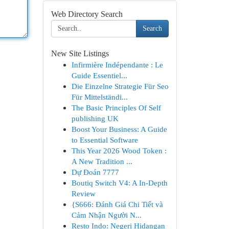
Web Directory Search
Search
New Site Listings
Infirmière Indépendante : Le
Guide Essentiel...
Die Einzelne Strategie Für Seo
Für Mittelständi...
The Basic Principles Of Self
publishing UK
Boost Your Business: A Guide
to Essential Software
This Year 2026 Wood Token :
A New Tradition ...
Dự Đoán 7777
Boutiq Switch V4: A In-Depth
Review
{S666: Đánh Giá Chi Tiết và
Cảm Nhận Người N...
Resto Indo: Negeri Hidangan