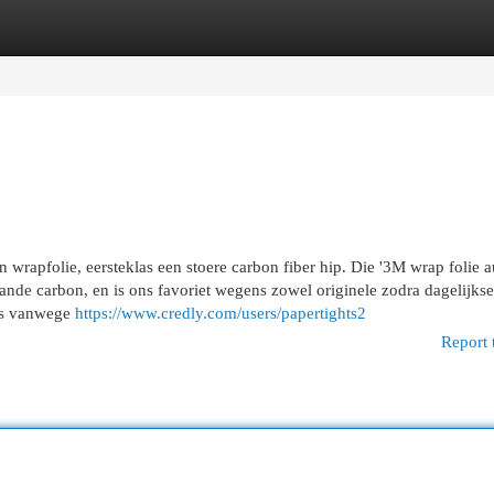
egories
Register
Login
wrapfolie, eersteklas een stoere carbon fiber hip. Die '3M wrap folie a
aande carbon, en is ons favoriet wegens zowel originele zodra dagelijkse
jes vanwege
https://www.credly.com/users/papertights2
Report 