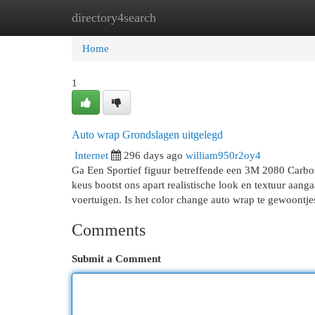
directory4search
Home
New Site Listings
Add Site
Cat
Home
1
Auto wrap Grondslagen uitgelegd
Internet
296 days ago
william950r2oy4
Ga Een Sportief figuur betreffende een 3M 2080 Carbon 
keus bootst ons apart realistische look en textuur aang
voertuigen. Is het color change auto wrap te gewoont
Comments
Submit a Comment