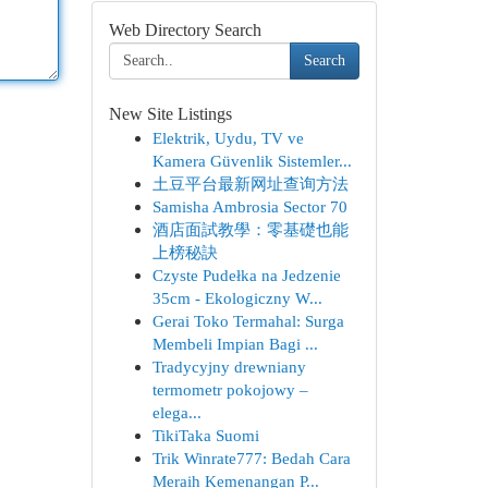
Web Directory Search
Search
New Site Listings
Elektrik, Uydu, TV ve
Kamera Güvenlik Sistemler...
土豆平台最新网址查询方法
Samisha Ambrosia Sector 70
酒店面試教學：零基礎也能
上榜秘訣
Czyste Pudełka na Jedzenie
35cm - Ekologiczny W...
Gerai Toko Termahal: Surga
Membeli Impian Bagi ...
Tradycyjny drewniany
termometr pokojowy –
elega...
TikiTaka Suomi
Trik Winrate777: Bedah Cara
Meraih Kemenangan P...