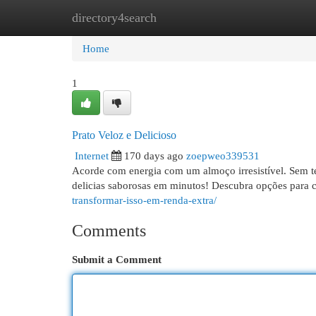
directory4search
Home
New Site Listings
Add Site
Cat
Home
1
Prato Veloz e Delicioso
Internet
170 days ago
zoepweo339531
Acorde com energia com um almoço irresistível. Sem te
delicias saborosas em minutos! Descubra opções para 
transformar-isso-em-renda-extra/
Comments
Submit a Comment