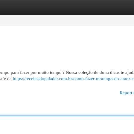
egories
Register
Login
mpo para fazer por muito tempo|? Nossa coleção de dona dicas te ajuda
café da
https://receitasdopaladar.com.br/como-fazer-morango-do-amor-e
Report 