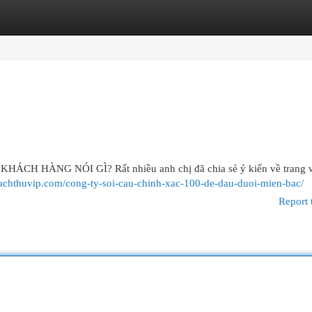
egories
Register
Login
CH HÀNG NÓI GÌ? Rất nhiều anh chị đã chia sẻ ý kiến về trang 
bachthuvip.com/cong-ty-soi-cau-chinh-xac-100-de-dau-duoi-mien-bac/
Report 