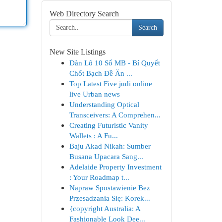
Web Directory Search
Search
New Site Listings
Dàn Lô 10 Số MB - Bí Quyết
Chốt Bạch Đề Ăn ...
Top Latest Five judi online
live Urban news
Understanding Optical
Transceivers: A Comprehen...
Creating Futuristic Vanity
Wallets : A Fu...
Baju Akad Nikah: Sumber
Busana Upacara Sang...
Adelaide Property Investment
: Your Roadmap t...
Napraw Spostawienie Bez
Przesadzania Się: Korek...
{copyright Australia: A
Fashionable Look Dee...