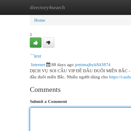
directory4search
Home
New Site Listings
Add Site
Cat
Home
1
```text
Internet
88 days ago
jemimajbyk843874
DỊCH VỤ SOI CẦU VIP ĐỀ ĐẦU ĐUÔI MIỀN BẮC - KHÁ
đầu đuôi miền Bắc. Nhiều người dùng cho
https://cau
Comments
Submit a Comment