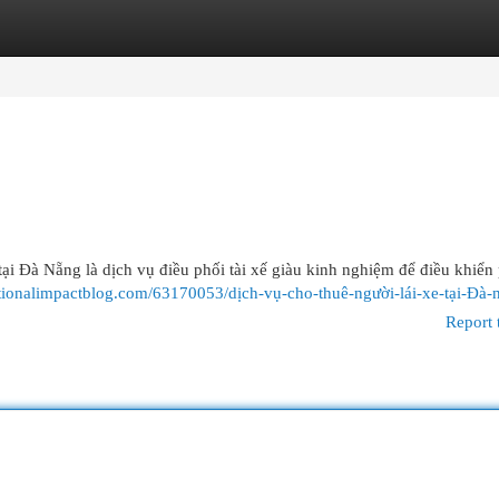
egories
Register
Login
ại Đà Nẵng là dịch vụ điều phối tài xế giàu kinh nghiệm để điều khiể
tionalimpactblog.com/63170053/dịch-vụ-cho-thuê-người-lái-xe-tại-Đà-
Report 