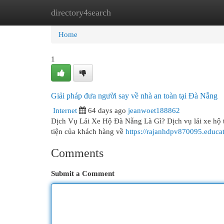
directory4search
Home
New Site Listings
Add Site
Cat
Home
1
Giải pháp đưa người say về nhà an toàn tại Đà Nẵng
Internet
64 days ago
jeanwoet188862
Dịch Vụ Lái Xe Hộ Đà Nẵng Là Gì? Dịch vụ lái xe hộ t
tiện của khách hàng về
https://rajanhdpv870095.educa
Comments
Submit a Comment