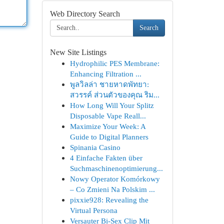
Web Directory Search
Search
New Site Listings
Hydrophilic PES Membrane:
Enhancing Filtration ...
พูลวิลล่า ชายหาดพัทยา:
สวรรค์ ส่วนตัวของคุณ ริม...
How Long Will Your Splitz
Disposable Vape Reall...
Maximize Your Week: A
Guide to Digital Planners
Spinania Casino
4 Einfache Fakten über
Suchmaschinenoptimierung...
Nowy Operator Komórkowy
– Co Zmieni Na Polskim ...
pixxie928: Revealing the
Virtual Persona
Versauter Bi-Sex Clip Mit