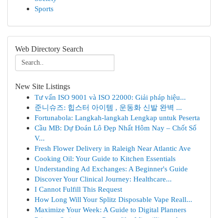
Sports
Web Directory Search
New Site Listings
Tư vấn ISO 9001 và ISO 22000: Giải pháp hiệu...
준니슈즈: 힙스터 아이템 , 운동화 신발 완벽 ...
Fortunabola: Langkah-langkah Lengkap untuk Peserta
Cầu MB: Dự Đoán Lô Đẹp Nhất Hôm Nay – Chốt Số
V...
Fresh Flower Delivery in Raleigh Near Atlantic Ave
Cooking Oil: Your Guide to Kitchen Essentials
Understanding Ad Exchanges: A Beginner's Guide
Discover Your Clinical Journey: Healthcare...
I Cannot Fulfill This Request
How Long Will Your Splitz Disposable Vape Reall...
Maximize Your Week: A Guide to Digital Planners