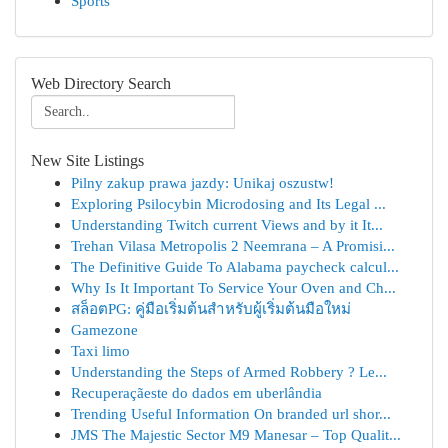
Sports
Web Directory Search
New Site Listings
Pilny zakup prawa jazdy: Unikaj oszustw!
Exploring Psilocybin Microdosing and Its Legal ...
Understanding Twitch current Views and by it It...
Trehan Vilasa Metropolis 2 Neemrana – A Promisi...
The Definitive Guide To Alabama paycheck calcul...
Why Is It Important To Service Your Oven and Ch...
สล็อตPG: คู่มือเริ่มต้นสำหรับผู้เริ่มต้นมือใหม่
Gamezone
Taxi limo
Understanding the Steps of Armed Robbery ? Le...
Recuperaçãeste do dados em uberlândia
Trending Useful Information On branded url shor...
JMS The Majestic Sector M9 Manesar – Top Qualit...