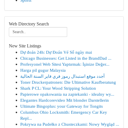
Sports
Web Directory Search
New Site Listings
Dự đoán 24h: Dự Đoán Vé Số ngày mai
Chicago Businesses: Get Listed in the BrandDad ...
Profesyonel Web Sitesi Yaptırmak: İşinize Değer...
Harga pil gugur Malaysia
أجدد موقع استبدال رموز فري فاير السنة الحالية
Toner Druckerpatronen: Die Ultimative Kaufberatung
Shark P CL: Your Wood Stripping Solution
Papierowe opakowania na zapiekanki - idealny wy...
Elegantes Hardcorevideo Mit blonder Darstellerin
Ultimate Bingoplus: your Gateway for Tongits
Columbus Ohio Locksmith: Emergency Car Key
Repl...
Pokrywa na Pudełko z Chusteczkami: Nowy Wygląd ...